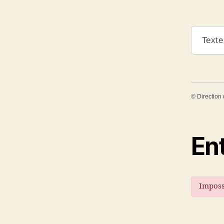
Texte
©
Direction 
En
Imposs