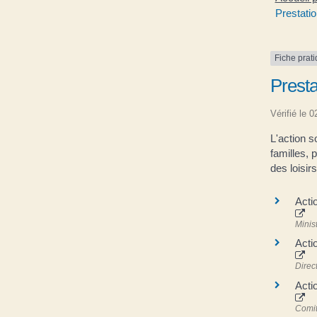
Prestatio
Fiche prat
Presta
Vérifié le 
L'action s
familles, 
des loisirs
Acti
Minis
Acti
Direc
Acti
Comit