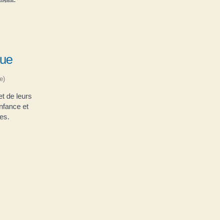
que
e)
et de leurs
nfance et
les.