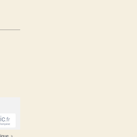
lique
>