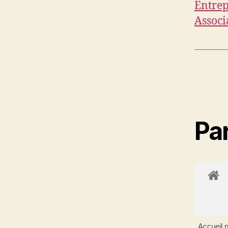
Entrep
Associ
Par
Accueil p