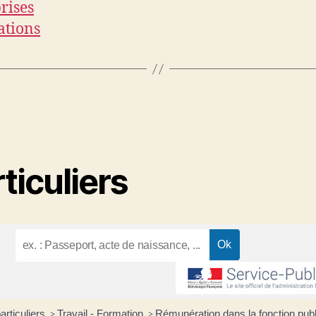
rises
ations
ticuliers
articuliers
Travail - Formation
Rémunération dans la fonction pub
>
>