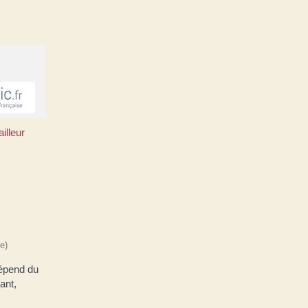
illeur
e)
dépend du
ant,