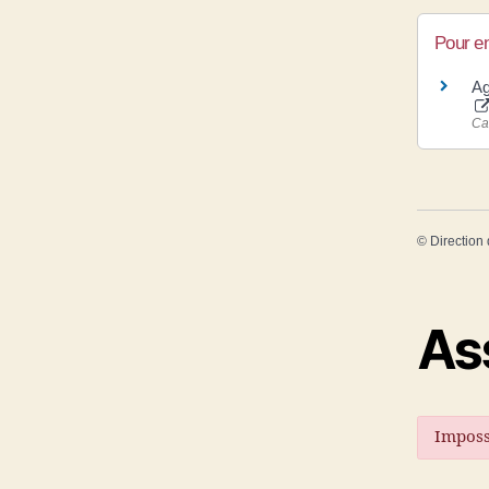
Pour en
Ag
Ca
©
Direction 
As
Imposs