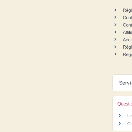
Régi
Cont
Cont
Affil
Acco
Régi
Régi
Servi
Questi
Un
Co