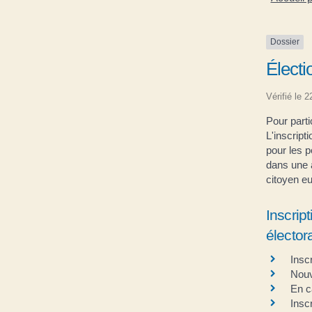
Dossier
Électi
Vérifié le 
Pour partic
L'inscript
pour les p
dans une 
citoyen eu
Inscript
élector
Inscr
Nouv
En 
Insc