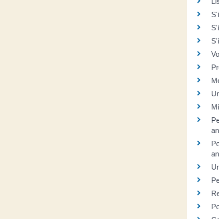
Li
S'
S'
S'
Vo
Pr
Mo
Un
Mi
Pe
an
Pe
an
Un
Pe
Re
Pe