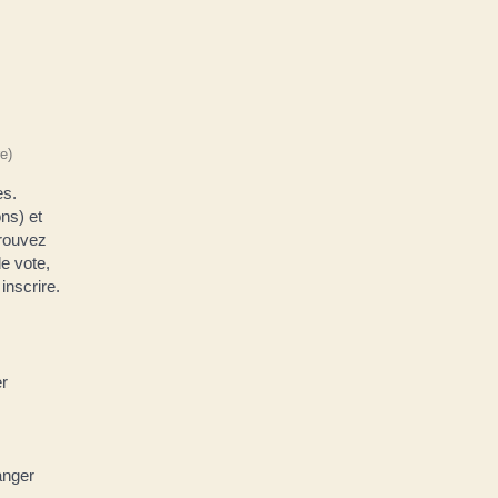
e)
es.
ns) et
trouvez
e vote,
inscrire.
er
anger