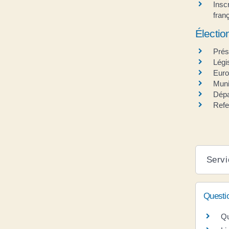
Insc
fran
Électio
Prés
Légi
Eur
Muni
Dépa
Ref
Servi
Questi
Qu