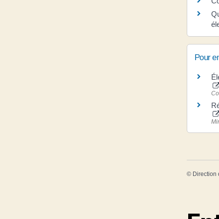
Co
Qu
él
Pour en
Él
Co
Ré
Min
©
Direction 