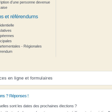
ription d'une personne devenue
çaise
ns et référendums
identielle
slatives
opéennes
cipales
rtementales - Régionales
erendum
ces en ligne et formulaires
ons ? Réponses !
elles sont les dates des prochaines élections ?