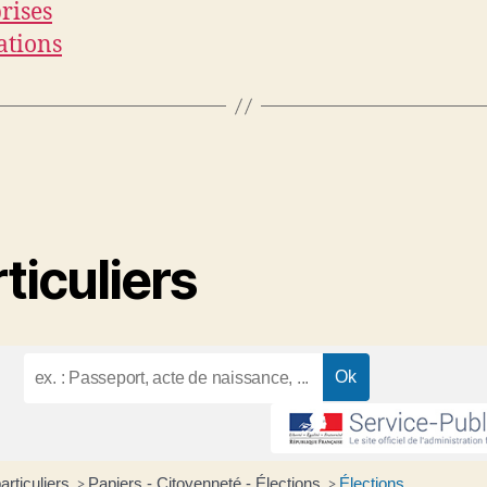
rises
ations
ticuliers
articuliers
Papiers - Citoyenneté - Élections
Élections
>
>