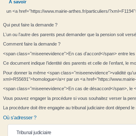
À savoir
un <a href="https://www.mairie-arthes.fr/particuliers/?xml=F1194
Qui peut faire la demande ?
L'un ou l'autre des parents peut demander que la pension soit ver
Comment faire la demande ?
<span class="miseenevidence">En cas d'accord</span> entre les p
Ce document indique l’identité des parents et celle de l'enfant, le 
Pour donner la même <span class="miseenevidence">validité qu’un ju
xml=R55691">homologue</a>r par un <a href="https://www.mairie-a
<span class="miseenevidence">En cas de désaccord</span>, le <a hr
Vous pouvez engager la procédure si vous souhaitez verser la pensi
La procédure doit être engagée au tribunal judiciaire dont dépend l
Où s’adresser ?
Tribunal judiciaire