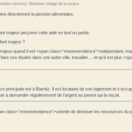
remière ministre), Ministère chargé de la justice
eçoive directement la pension alimentaire.
ant majeur perçoive cette aide en tout ou partie.
nfant majeur ?
t majeur quand il est <span class="miseenevidence">indépendant, mai
aire ses études dans une autre ville, travailler… et qu'il est plus <
 principale est à Biarritz. Il est locataire de son logement et s'occu
r à demander régulièrement de l'argent au parent qui la reçoit.
span class="miseenevidence">volonté de diminuer les ressources du par