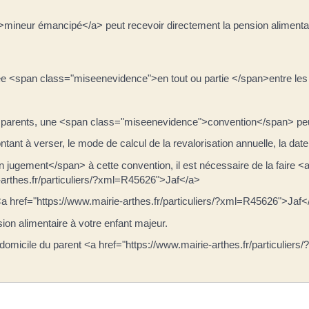
">mineur émancipé</a> peut recevoir directement la pension alimenta
sée <span class="miseenevidence">en tout ou partie </span>entre les 
arents, une <span class="miseenevidence">convention</span> peut ê
montant à verser, le mode de calcul de la revalorisation annuelle, la
gement</span> à cette convention, il est nécessaire de la faire <a h
rthes.fr/particuliers/?xml=R45626">Jaf</a>
ef="https://www.mairie-arthes.fr/particuliers/?xml=R45626">Jaf</a> d
on alimentaire à votre enfant majeur.
e domicile du parent <a href="https://www.mairie-arthes.fr/particulie