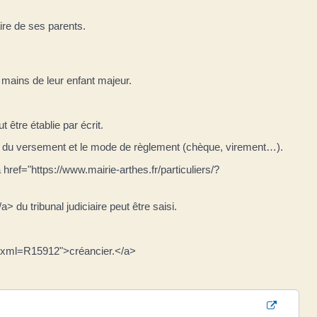
ire de ses parents.
mains de leur enfant majeur.
tre établie par écrit.
 date du versement et le mode de règlement (chèque, virement…).
ref="https://www.mairie-arthes.fr/particuliers/?
u tribunal judiciaire peut être saisi.
rs/?xml=R15912">créancier.</a>