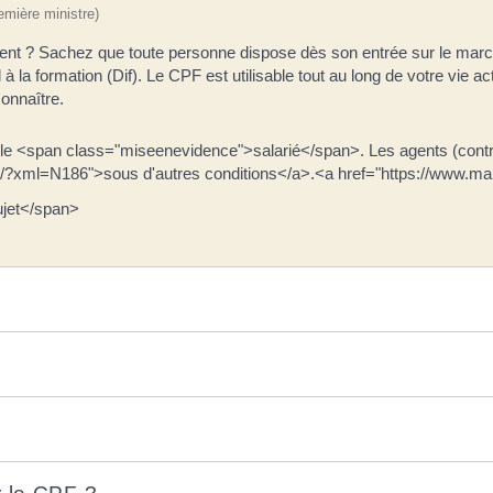
remière ministre)
nt ? Sachez que toute personne dispose dès son entrée sur le marché 
à la formation (Dif). Le CPF est utilisable tout au long de votre vie
connaître.
 <span class="miseenevidence">salarié</span>. Les agents (contractue
ers/?xml=N186">sous d'autres conditions</a>.<a href="https://www.mai
ujet</span>