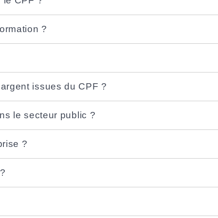
r le CPF ?
ormation ?
'argent issues du CPF ?
ns le secteur public ?
prise ?
 ?