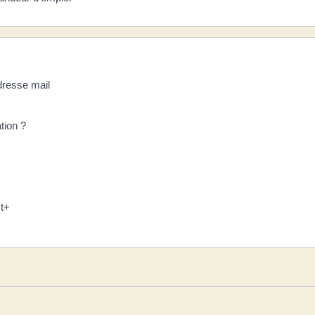
dresse mail
tion ?
ct+