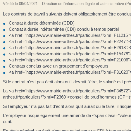
Vérifié le 09/04/2021 – Direction de l'information légale et administrative (P
Les contrats de travail suivants doivent obligatoirement être conclus 
Contrat à durée déterminée (CDD)
Contrat à durée indéterminée (CDI) conclu à temps partiel
<a href="https://www.mairie-arthes.fr/particuliers/?xml=F11215"
<a href="https://www.mairie-arthes.fr/particuliers/?xml=F2247">C
<a href="https://www.mairie-arthes.fr/particuliers/?xml=F2918"
<a href="https://www.mairie-arthes.fr/particuliers/?xml=F15478"
<a href="https://www.mairie-arthes.fr/particuliers/?xml=F21006"
Contrats conclus avec un groupement d'employeurs
<a href="https://www.mairie-arthes.fr/particuliers/?xml=F31620"
Si le contrat n'est pas écrit alors qu'il devrait l'être, le salarié est
La <a href="https://www.mairie-arthes.fr/particuliers/?xml=F34572">r
arthes.fr/particuliers/?xml=F2360">conseil de prud'hommes (CPH)<
Si l'employeur n'a pas fait d'écrit alors qu'il aurait dû le faire, i
L'employeur risque également une amende de <span class="valeur">
écrit.
En règle général, un écrit n'est pas exigé pour un CDI à temps plein