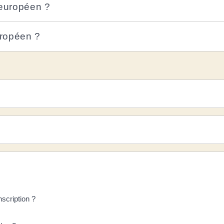
 européen ?
uropéen ?
nscription ?