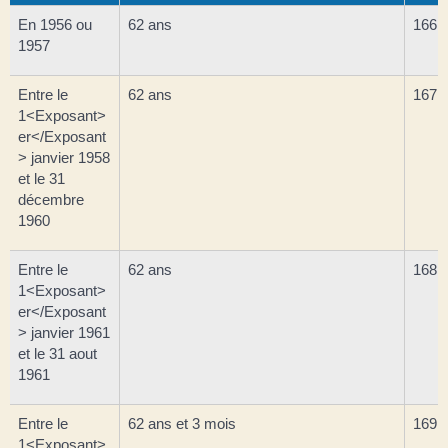
En 1956 ou
62 ans
166 (
1957
Entre le
62 ans
167 (
1<Exposant>
er</Exposant
> janvier 1958
et le 31
décembre
1960
Entre le
62 ans
168 (
1<Exposant>
er</Exposant
> janvier 1961
et le 31 aout
1961
Entre le
62 ans et 3 mois
169 (
1<Exposant>