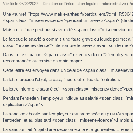
Vérifié le 06/09/2022 – Direction de l'information légale et administrative (P
Une <a href="https://www.mairie-arthes.fr/particuliers/?xml=R5864
<span class="miseenevidence">pendant un préavis</span> (de dém
Mais cette faute peut aussi avoir été <span class="miseenevidenc
Le fait que le salarié a commis une faute grave ou lourde permet 
class="miseenevidence">interrompre le préavis avant son terme.
Dans cette situation, <span class="miseenevidence">l'employeur res
recommandée ou remise en main propre.
Cette lettre est envoyée dans un délai de <span class="miseenev
La lettre précise l'objet, la date, l'heure et le lieu de l'entretien.
La lettre informe le salarié qu'il <span class="miseenevidence">peu
Pendant l'entretien, l'employeur indique au salarié <span class="
explications</span>.
La sanction choisie par l'employeur est prononcée au plus tôt <s
l'entretien, et au plus tard <span class="miseenevidence">1 mois 
La sanction fait l'objet d'une décision écrite et argumentée. Elle 