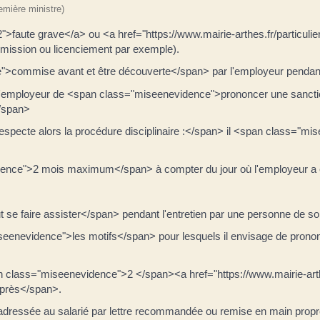
remière ministre)
2">faute grave</a> ou <a href="https://www.mairie-arthes.fr/particul
ission ou licenciement par exemple).
e">commise avant et être découverte</span> par l'employeur pendant
à l'employeur de <span class="miseenevidence">prononcer une sanctio
</span>
pecte alors la procédure disciplinaire :</span> il <span class="mis
idence">2 mois maximum</span> à compter du jour où l'employeur a e
t se faire assister</span> pendant l'entretien par une personne de so
miseenevidence">les motifs</span> pour lesquels il envisage de pron
pan class="miseenevidence">2 </span><a href="https://www.mairie-art
après</span>.
est adressée au salarié par lettre recommandée ou remise en main propr