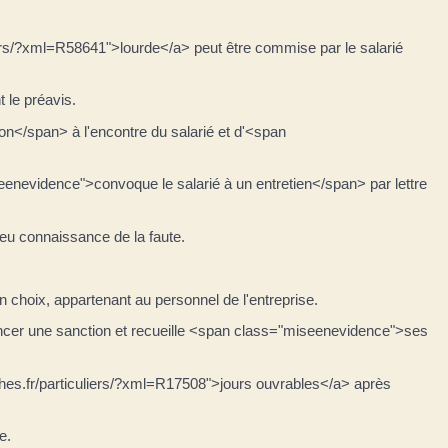
iers/?xml=R58641">lourde</a> peut être commise par le salarié
 le préavis.
n</span> à l'encontre du salarié et d'<span
eenevidence">convoque le salarié à un entretien</span> par lettre
u connaissance de la faute.
n choix, appartenant au personnel de l'entreprise.
oncer une sanction et recueille <span class="miseenevidence">ses
hes.fr/particuliers/?xml=R17508">jours ouvrables</a> après
e.