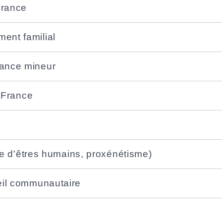
France
ent familial
rance mineur
n France
ite d'êtres humains, proxénétisme)
ueil communautaire