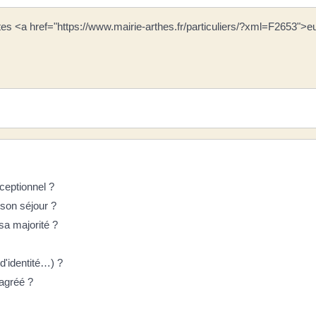
êtes <a href="https://www.mairie-arthes.fr/particuliers/?xml=F2653">e
ceptionnel ?
 son séjour ?
 sa majorité ?
 d'identité…) ?
agréé ?