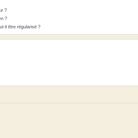
ur ?
en ?
il être régularisé ?