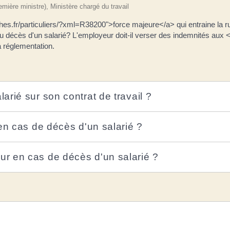
remière ministre), Ministère chargé du travail
es.fr/particuliers/?xml=R38200">force majeure</a> qui entraine la rup
du décès d'un salarié? L'employeur doit-il verser des indemnités aux <
 réglementation.
rié sur son contrat de travail ?
en cas de décès d'un salarié ?
r en cas de décès d'un salarié ?