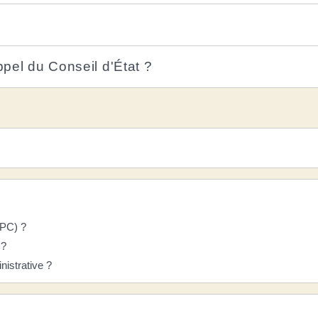
?
ppel du Conseil d'État ?
QPC) ?
 ?
nistrative ?