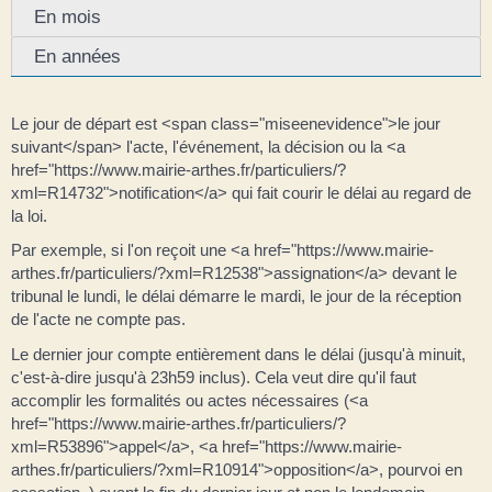
En mois
En années
Le jour de départ est <span class="miseenevidence">le jour
suivant</span> l'acte, l'événement, la décision ou la <a
href="https://www.mairie-arthes.fr/particuliers/?
xml=R14732">notification</a> qui fait courir le délai au regard de
la loi.
Par exemple, si l'on reçoit une <a href="https://www.mairie-
arthes.fr/particuliers/?xml=R12538">assignation</a> devant le
tribunal le lundi, le délai démarre le mardi, le jour de la réception
de l'acte ne compte pas.
Le dernier jour compte entièrement dans le délai (jusqu'à minuit,
c'est-à-dire jusqu'à 23h59 inclus). Cela veut dire qu'il faut
accomplir les formalités ou actes nécessaires (<a
href="https://www.mairie-arthes.fr/particuliers/?
xml=R53896">appel</a>, <a href="https://www.mairie-
arthes.fr/particuliers/?xml=R10914">opposition</a>, pourvoi en