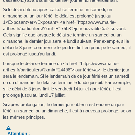
cassation..) avant la fin du dernier jour et non le lendemain.
Si le délai obtenu après calcul se termine un samedi, un
dimanche ou un jour férié, le délai est prolongé jusqu'au
1<Exposant>er</Exposant> <a href="https://www.mairie-
arthes.fr/particuliers/?xml=R17508">jour ouvrable</a> suivant.
Cela signifie que lorsque le délai se termine un samedi ou un
dimanche, le dernier jour sera le lundi suivant. Par exemple, si le
délai de 3 jours commence le jeudi et finit en principe le samedi, il
est prolongé jusqu'au lundi.
Lorsque le délai se termine un <a href="https://www.mairie-
arthes.fr/particuliers/?xml=F24496">jour férié</a>, le dernier jour
sera le lendemain. Si le lendemain de ce jour férié est un samedi
ou un dimanche, le délai se termine le lundi qui suit. Par exemple,
si le délai de 3 jours finit le vendredi 14 juillet (jour férié), il est
prolongé jusqu'au lundi 17 juillet.
Si après prolongation, le dernier jour obtenu est encore un jour
férié, un samedi ou un dimanche, il est à nouveau prolongé, selon
les mêmes principes.
Attention :