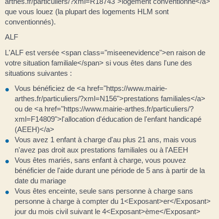
arthes.fr/particuliers/?xml=R18743">logement conventionné</a>
que vous louez (la plupart des logements HLM sont
conventionnés).
ALF
L'ALF est versée <span class="miseenevidence">en raison de
votre situation familiale</span> si vous êtes dans l'une des
situations suivantes :
Vous bénéficiez de <a href="https://www.mairie-
arthes.fr/particuliers/?xml=N156">prestations familiales</a>
ou de <a href="https://www.mairie-arthes.fr/particuliers/?
xml=F14809">l'allocation d'éducation de l'enfant handicapé
(AEEH)</a>
Vous avez 1 enfant à charge d'au plus 21 ans, mais vous
n'avez pas droit aux prestations familiales ou à l'AEEH
Vous êtes mariés, sans enfant à charge, vous pouvez
bénéficier de l'aide durant une période de 5 ans à partir de la
date du mariage
Vous êtes enceinte, seule sans personne à charge sans
personne à charge à compter du 1<Exposant>er</Exposant>
jour du mois civil suivant le 4<Exposant>ème</Exposant>