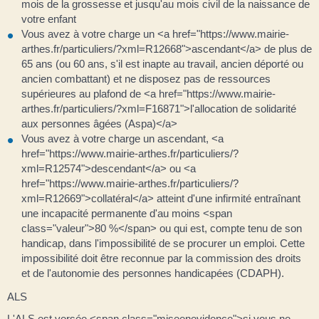
mois de la grossesse et jusqu'au mois civil de la naissance de
votre enfant
Vous avez à votre charge un <a href="https://www.mairie-
arthes.fr/particuliers/?xml=R12668">ascendant</a> de plus de
65 ans (ou 60 ans, s'il est inapte au travail, ancien déporté ou
ancien combattant) et ne disposez pas de ressources
supérieures au plafond de <a href="https://www.mairie-
arthes.fr/particuliers/?xml=F16871">l'allocation de solidarité
aux personnes âgées (Aspa)</a>
Vous avez à votre charge un ascendant, <a
href="https://www.mairie-arthes.fr/particuliers/?
xml=R12574">descendant</a> ou <a
href="https://www.mairie-arthes.fr/particuliers/?
xml=R12669">collatéral</a> atteint d'une infirmité entraînant
une incapacité permanente d'au moins <span
class="valeur">80 %</span> ou qui est, compte tenu de son
handicap, dans l'impossibilité de se procurer un emploi. Cette
impossibilité doit être reconnue par la commission des droits
et de l'autonomie des personnes handicapées (CDAPH).
ALS
L'ALS est versée <span class="miseenevidence">si vous ne