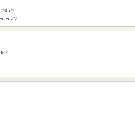
(FSL) ?
 de gaz ?
, gaz