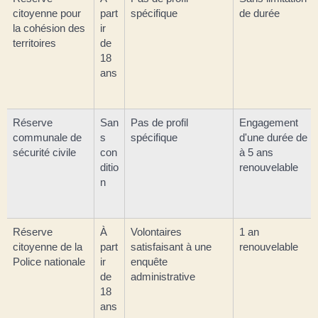
citoyenne pour
part
spécifique
de durée
la cohésion des
ir
territoires
de
18
ans
Réserve
San
Pas de profil
Engagement
communale de
s
spécifique
d'une durée de 1
sécurité civile
con
à 5 ans
ditio
renouvelable
n
Réserve
À
Volontaires
1 an
citoyenne de la
part
satisfaisant à une
renouvelable
Police nationale
ir
enquête
de
administrative
18
ans