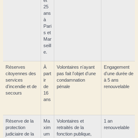
et
25
ans
à
Pari
s et
Mar
seill
e.
Réserves
À
Volontaires n'ayant
Engagement
citoyennes des
part
pas fait l'objet d'une
d'une durée de 1
services
ir
condamnation
à 5 ans
d'incendie et de
de
pénale
renouvelable
secours
16
ans
Réserve de la
Ma
Volontaires et
1 an
protection
xim
retraités de la
renouvelable
judiciaire de la
um
fonction publique,