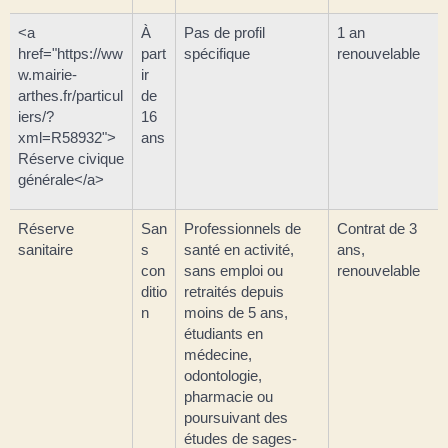
<a
À
Pas de profil
1 an
href="https://ww
part
spécifique
renouvelable
w.mairie-
ir
arthes.fr/particul
de
iers/?
16
xml=R58932">
ans
Réserve civique
générale</a>
Réserve
San
Professionnels de
Contrat de 3
sanitaire
s
santé en activité,
ans,
con
sans emploi ou
renouvelable
ditio
retraités depuis
n
moins de 5 ans,
étudiants en
médecine,
odontologie,
pharmacie ou
poursuivant des
études de sages-