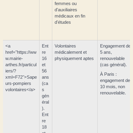
femmes ou
d'auxiliaires
médicaux en fin
d'études
<a
Ent
Volontaires
Engagement de
href="https://ww
re
médicalement et
5 ans,
w.mairie-
16
physiquement aptes
renouvelable
arthes.fr/particul
et
(cas général).
iers/?
56
À Paris :
xml=F72">Sape
ans
engagement de
urs-pompiers
(ca
10 mois, non
volontaires</a>
s
renouvelable.
gén
éral
).
Ent
re
18