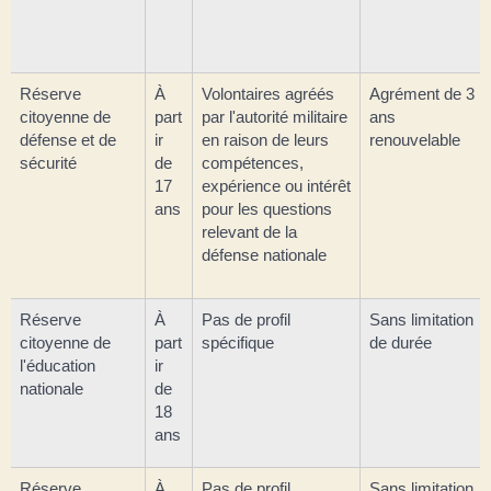
Réserve
À
Volontaires agréés
Agrément de 3
citoyenne de
part
par l'autorité militaire
ans
défense et de
ir
en raison de leurs
renouvelable
sécurité
de
compétences,
17
expérience ou intérêt
ans
pour les questions
relevant de la
défense nationale
Réserve
À
Pas de profil
Sans limitation
citoyenne de
part
spécifique
de durée
l'éducation
ir
nationale
de
18
ans
Réserve
À
Pas de profil
Sans limitation