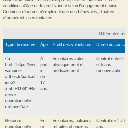
conditions d'âge et de profil varient selon l'engagement choisi.
Certaines réserves n'emploient que des bénévoles, d'autres
rémunèrent les volontaires.
Différentes rés
Type de réserve
Âge
Profil des volontaires
Durée du contrat
<a
À
Volontaires aptes
Contrat entre 1
href="https://ww
part
physiquement et
et 5 ans
w.mairie-
ir
médicalement
renouvelable
arthes.fr/particul
de
iers/?
17
xml=F1188">Ré
ans
serve
opérationnelle
militaire</a>
Réserve
Ent
Volontaires, policiers
Contrat de 1 à 5
opérationnelle
re
retraités et anciens
ans