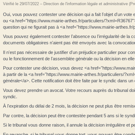
Vérifié le 29/07/2022 – Direction de l'information légale et administrative (P
Oui, vous pouvez contester une décision qui a fait l'objet d'un vote
ou <a href="https://www.mairie-arthes.fr/particuliers/?xml=R36767"
question qui ne figurait pas à <a href="https://www.mairie-arthes.fr
Vous pouvez également contester l'absence ou l'irrégularité de la 
documents obligatoires n'aient pas été envoyés avec la convocation
Il n'est pas nécessaire de justifier d'un préjudice particulier pour c
ou le fonctionnement de l'assemblée générale ou la décision en ell
Pour contester une décision, vous devez <a href="https://www.mairie
à partir de la <a href="https://www.mairie-arthes.fr/particuliers/?
générale</a>. Cette notification doit être faite par le syndic dans un
Vous devez prendre un avocat. Votre recours auprès du tribunal doit
syndic.
À l'expiration du délai de 2 mois, la décision ne peut plus être remis
Par contre, la décision peut être contestée pendant 5 ans si le syndic
Si le tribunal vous donne raison, il annule la décision irrégulière
En revanche, si le tribunal vous donne tort, vous pouvez être con