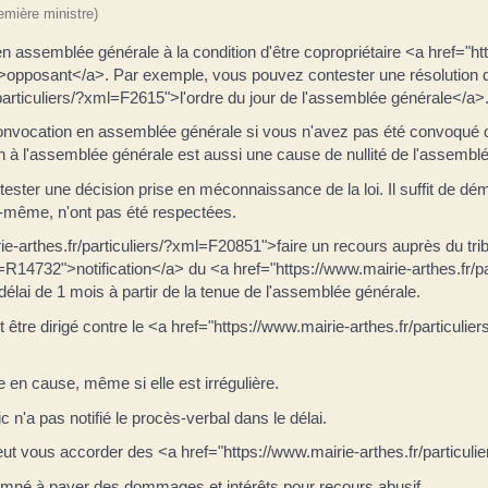
remière ministre)
 en assemblée générale à la condition d'être copropriétaire <a href="h
>opposant</a>. Par exemple, vous pouvez contester une résolution qu
/particuliers/?xml=F2615">l'ordre du jour de l'assemblée générale</a>
convocation en assemblée générale si vous n'avez pas été convoqué ou
 à l'assemblée générale est aussi une cause de nullité de l'assembl
ontester une décision prise en méconnaissance de la loi. Il suffit de dé
e-même, n'ont pas été respectées.
-arthes.fr/particuliers/?xml=F20851">faire un recours auprès du trib
xml=R14732">notification</a> du <a href="https://www.mairie-arthes.fr
 délai de 1 mois à partir de la tenue de l'assemblée générale.
 être dirigé contre le <a href="https://www.mairie-arthes.fr/particul
e en cause, même si elle est irrégulière.
 n'a pas notifié le procès-verbal dans le délai.
 et peut vous accorder des <a href="https://www.mairie-arthes.fr/parti
damné à payer des dommages et intérêts pour recours abusif.