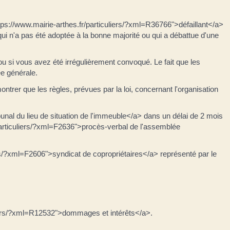
ttps://www.mairie-arthes.fr/particuliers/?xml=R36766">défaillant</a>
i n'a pas été adoptée à la bonne majorité ou qui a débattue d'une
.
 si vous avez été irrégulièrement convoqué. Le fait que les
ée générale.
montrer que les règles, prévues par la loi, concernant l'organisation
unal du lieu de situation de l'immeuble</a> dans un délai de 2 mois
/particuliers/?xml=F2636">procès-verbal de l'assemblée
iers/?xml=F2606">syndicat de copropriétaires</a> représenté par le
culiers/?xml=R12532">dommages et intérêts</a>.