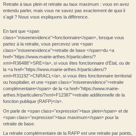
Retraite à taux plein et retraite au taux maximum : vous en avez
entendu parler, mais vous ne savez pas exactement de quoi il
s'agit ? Nous vous expliquons la différence.
En tant que <span
class="miseenevidence">fonctionnaire</span>, lorsque vous
partez à la retraite, vous percevez une <span
class="miseenevidence">retraite de base </span>du <a
href="https://www.mairie-arthes.fr/particuliers/?
xml=R36488">SRE</a>, si vous êtes fonctionnaire d'État, ou de
la <a href="https://www.mairie-arthes.fr/particuliers/?
xml=R31192">CNRACL</a>, si vous êtes fonctionnaire territorial
ou hospitalier, et une <span class="miseenevidence">retraite
complémentaire</span> de la <a href="https://www.mairie-
arthes.fr/particuliers/?xml=F12387">retraite additionnelle de la
fonction publique (RAFP)</a>.
On parle de <span class="expression">taux plein</span> et de
<span class="expression">taux maximum</span> pour la
retraite de base.
La retraite complémentaire de la RAFP est une retraite par points,