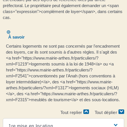
préfectoral. Le propriétaire peut également demander un <span
class="expression">complément de loyer</span>, dans certains
cas.
À savoir
Certains logements ne sont pas concernés par l'encadrement
des loyers, car ils sont soumis à d'autres règles. Il s'agit des
<a href="https://www.mairie-arthes.fr/particuliers/?
xml=F1219">logements soumis à la loi de 1948</a> ou <a
href="https://www.mairie-arthes.fr/particuliers/?
xml=F2541">conventionnés par l'Anah (hors conventions à
loyer intermédiaire)</a>, des <a href="https://www.mairie-
arthes.fr/particuliers/?xml=F1317">logements sociaux (HLM)
</a>, des <a href="https://www.mairie-arthes.fr/particuliers/?
xml=F2315">meublés de tourisme</a> et des sous-locations.
Tout replier
Tout déplier
1re mise en location