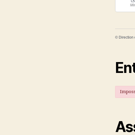
Mi
©
Direction 
En
Imposs
As