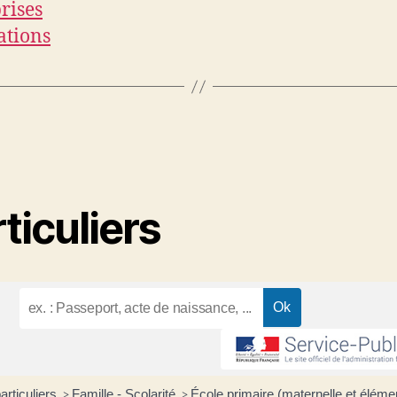
rises
ations
ticuliers
articuliers
Famille - Scolarité
École primaire (maternelle et éléme
>
>