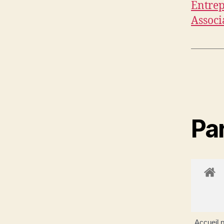
Entrep
Associ
Par
Accueil p