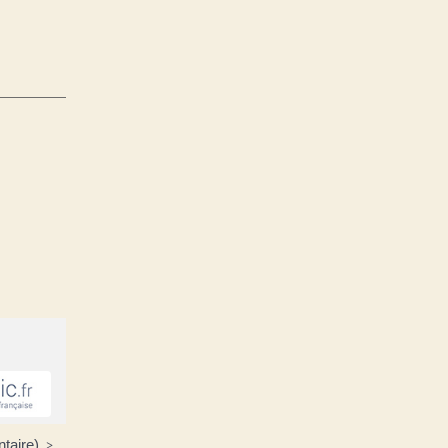
ntaire)
>