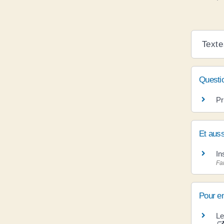
Texte
Questi
Pr
Et auss
In
Fam
Pour en
Le