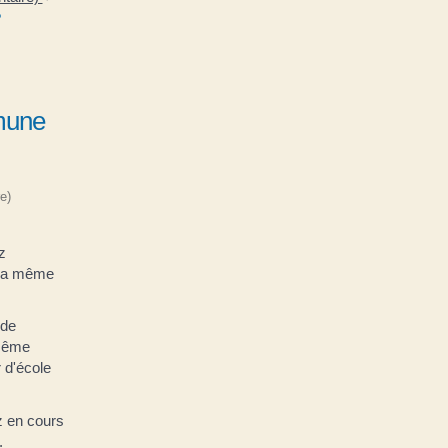
?
mune
e)
z
 la même
 de
 même
r d'école
z en cours
.