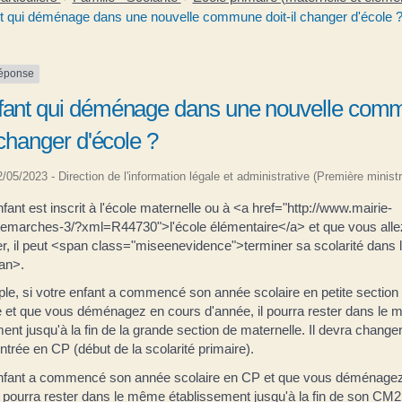
t qui déménage dans une nouvelle commune doit-il changer d'école 
réponse
fant qui déménage dans une nouvelle com
l changer d'école ?
22/05/2023 - Direction de l'information légale et administrative (Première ministr
nfant est inscrit à l'école maternelle ou à <a href="http://www.mairie-
/demarches-3/?xml=R44730">l'école élémentaire</a> et que vous alle
, il peut <span class="miseenevidence">terminer sa scolarité dans
an>.
le, si votre enfant a commencé son année scolaire en petite section
e et que vous déménagez en cours d'année, il pourra rester dans le
ent jusqu'à la fin de la grande section de maternelle. Il devra change
ntrée en CP (début de la scolarité primaire).
enfant a commencé son année scolaire en CP et que vous déménage
l pourra rester dans le même établissement jusqu'à la fin de son CM2