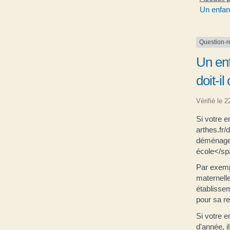
Un enfan
Question-
Un en
doit-i
Vérifié le 
Si votre e
arthes.fr
déménager
école</sp
Par exemp
maternell
établissem
pour sa re
Si votre 
d'année, i