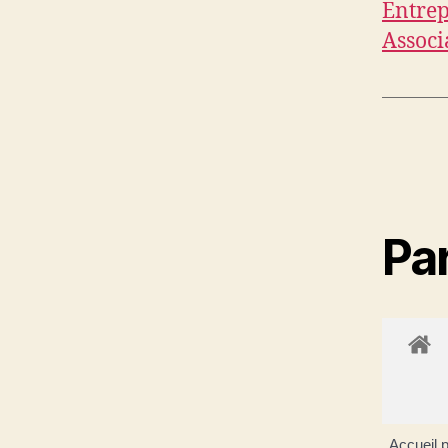
Entrep
Associ
Par
Accueil p