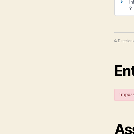
In
?
©
Direction 
En
Imposs
As