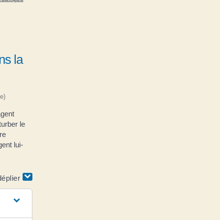
ns la
e)
agent
urber le
re
ent lui-
déplier