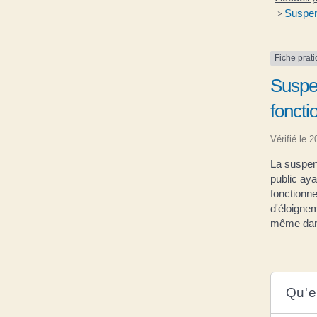
Suspens
>
Fiche prat
Suspen
foncti
Vérifié le 
La suspen
public aya
fonctionne
d'éloignem
même dans 
Qu'e