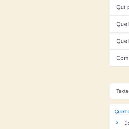
Qui 
Quel
Quel
Comb
Texte
Questi
Do