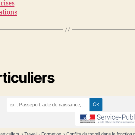
rises
ations
ticuliers
articuliers
Travail - Formation
Conflits du travail dans la fonction 
>
>