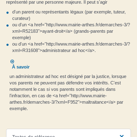
représenté par une personne majeure. Il peut s'agir
d'un parent ou représentants légaux (par exemple, tuteur,
curateur)
ou d'un <a href="http://www.mairie-arthes.fr/demarches-3/?
xml=R52183">ayant-droit</a> (grands-parents par
exemple)
ou d'un <a href="http://www.mairie-arthes.fr/demarches-3/?
xml=R31608">administrateur ad hoc</a>.
À savoir
un administrateur ad hoc est désigné par la justice, lorsque
vos parents ne peuvent pas défendre vos intérêts. C'est
notamment le cas si vos parents sont impliqués dans
l'infraction, en cas de <a href="http://www.mairie-
arthes.fr/demarches-3/?xml=F952">maltraitance</a> par
exemple.
Textes de référence