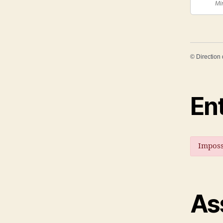
Min
©
Direction 
En
Imposs
As