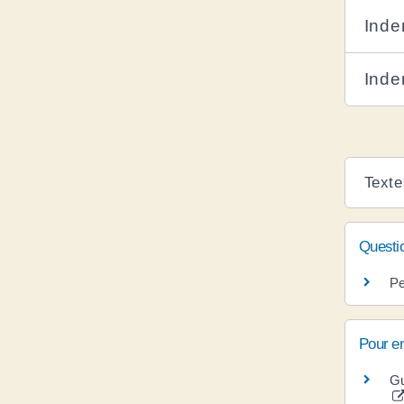
Inde
Inde
Texte
Questi
Pe
Pour en
Gu