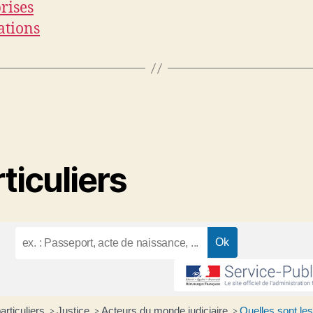
rises
ations
ticuliers
articuliers
Justice
Acteurs du monde judiciaire
Quelles sont les
>
>
>