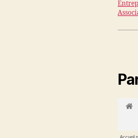
Entrep
Associ
Par
Accueil p