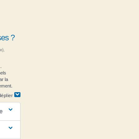
ses ?
e),
.
nels
r la
gement.
déplier
e