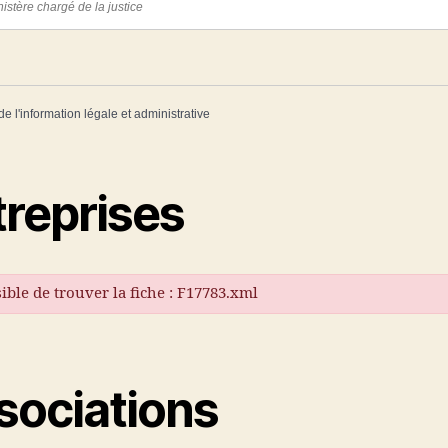
istère chargé de la justice
de l'information légale et administrative
treprises
ible de trouver la fiche : F17783.xml
sociations