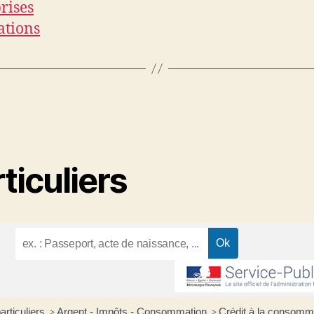
rises
ations
ticuliers
articuliers
Argent - Impôts - Consommation
Crédit à la consomm
>
>