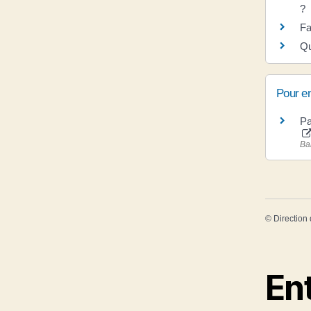
?
Fa
Qu
Pour en
Pa
Ba
©
Direction 
En