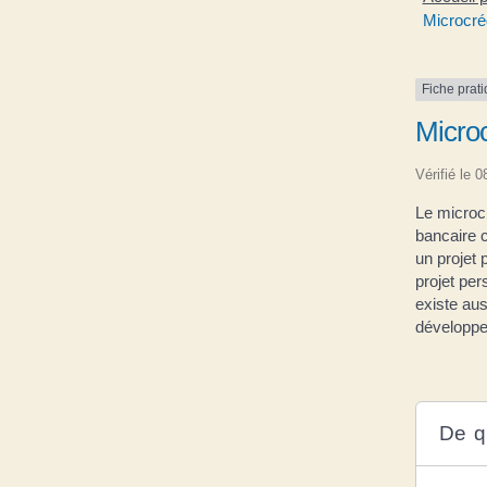
Microcré
Fiche prat
Microc
Vérifié le 
Le microc
bancaire c
un projet 
projet per
existe aus
développem
De qu