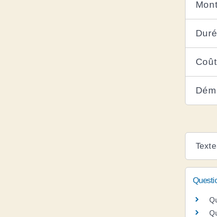
Mont
Duré
Coût
Dém
Texte
Questi
Qu
Qu