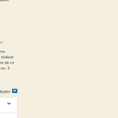
e)
ème
 réaliser
dre de ce
es. Il
déplier