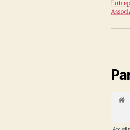
Entrep
Associ
Par
Accueil p