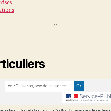
rises
ations
ticuliers
articuliers
Travail - Formation
Conflits du travail dans le secteur 
>
>