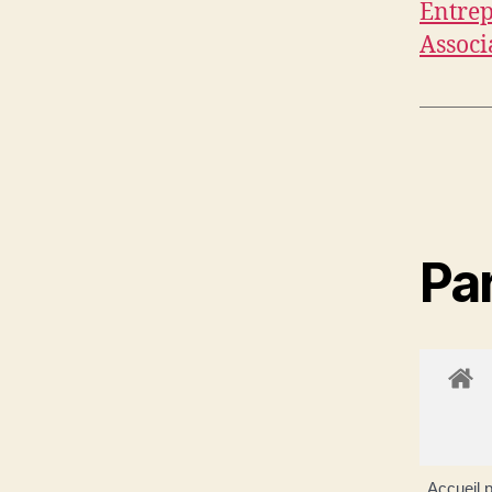
Entrep
Associ
Par
Accueil p