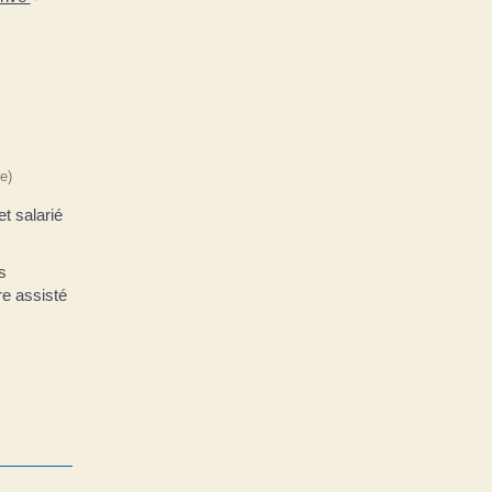
e)
t salarié
es
re assisté