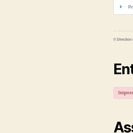
Pr
©
Direction 
En
Impossi
As