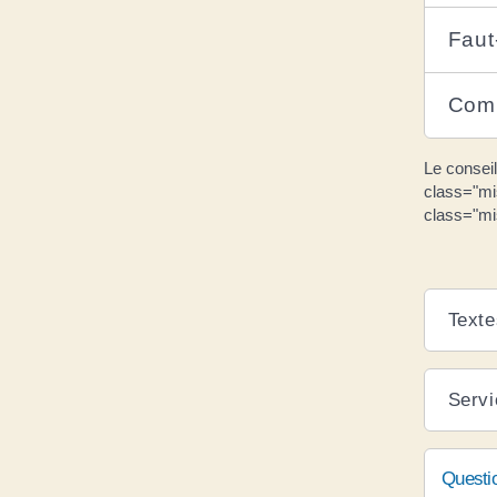
Faut
Comm
Le consei
class="mi
class="m
Texte
Servi
Questi