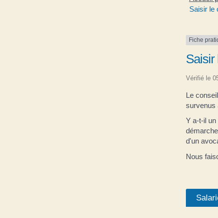
Saisir l
Fiche prat
Saisir
Vérifié le 
Le conseil
survenus à
Y a-t-il un
démarches 
d'un avoc
Nous faiso
Salari