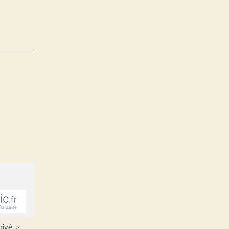
privé
>