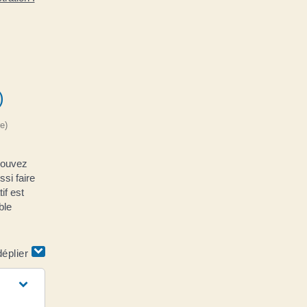
)
e)
 pouvez
ssi faire
if est
ble
déplier