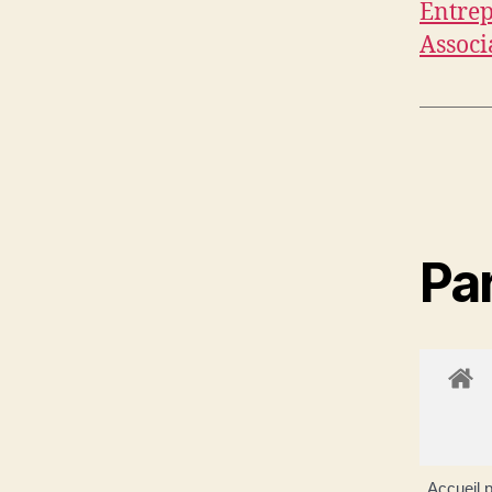
Entrep
Associ
Par
Accueil p