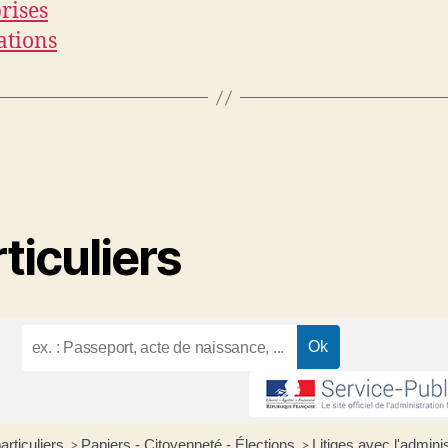
rises
ations
ticuliers
articuliers
Papiers - Citoyenneté - Élections
Litiges avec l'adminis
>
>