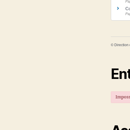
Pa
Co
Pa
©
Direction 
En
Impossi