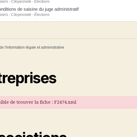
piers - Citoyenneté - Élections
nditions de saisine du juge administratif
piers - Citoyenneté - Élections
de l'information légale et administrative
treprises
ble de trouver la fiche : F2474.xml