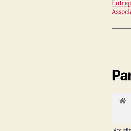
Entrep
Associ
Par
Accueil p