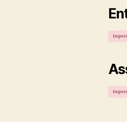
En
Impossi
As
Impossi