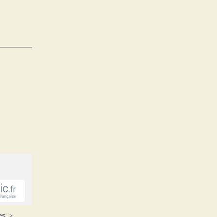
ées
>