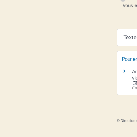
Vous êt
Texte
Pour en
An
vi
Ca
©
Direction 