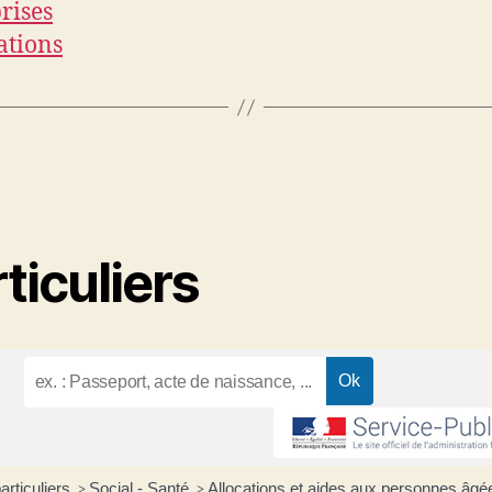
rises
ations
ticuliers
articuliers
Social - Santé
Allocations et aides aux personnes âg
>
>