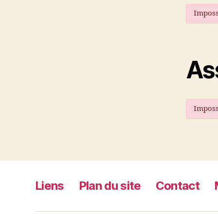
Impossi
As
Impossi
Liens
Plan du site
Contact