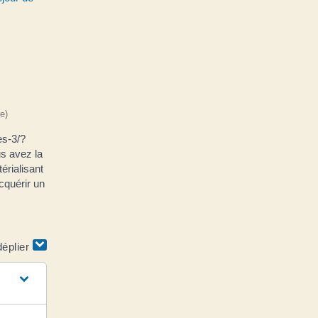
e)
es-3/?
s avez la
érialisant
cquérir un
déplier