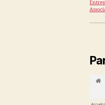
Entrep
Associ
Par
Accueil p