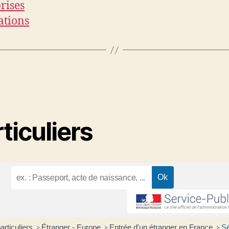
rises
ations
ticuliers
articuliers
Étranger - Europe
Entrée d'un étranger en France
Sé
>
>
>