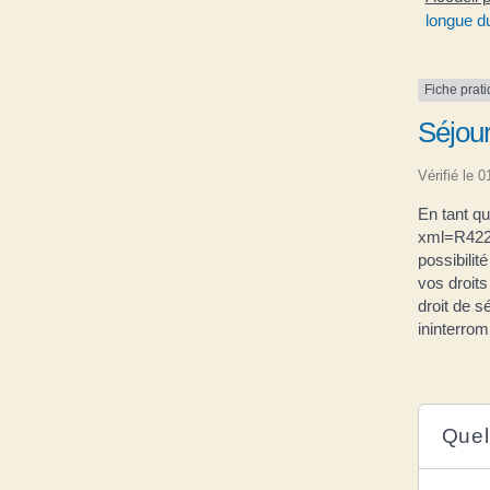
longue d
Fiche prat
Séjou
Vérifié le 
En tant q
xml=R4221
possibilit
vos droits
droit de s
ininterro
Quels