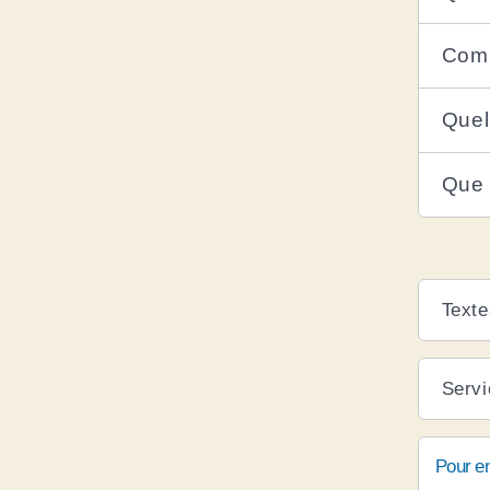
Comm
Quel
Que 
Texte
Servi
Pour en