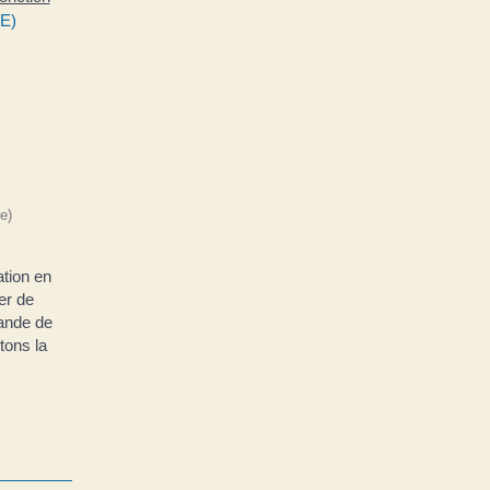
PE)
e)
ation en
er de
mande de
tons la