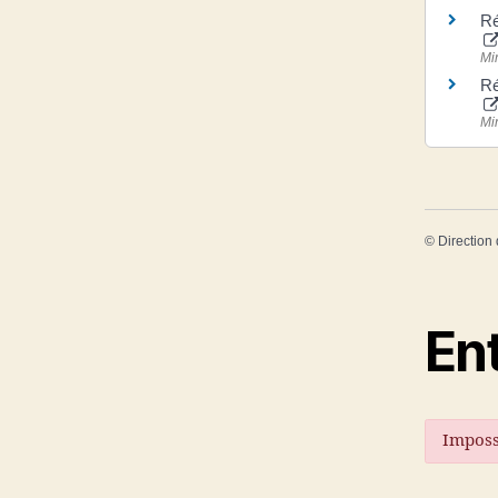
Ré
Mi
Ré
Mi
©
Direction 
En
Impossi