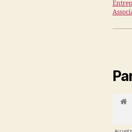
Entrep
Associ
Par
Accueil p