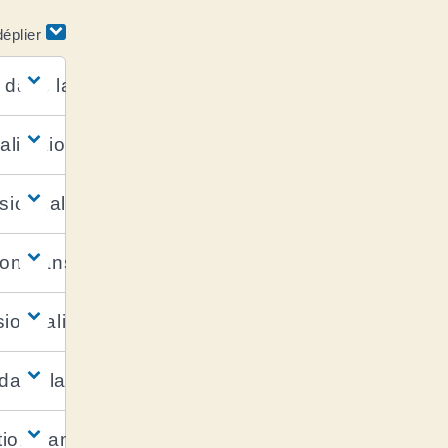
déplier
n dans la FPE ?
nalisation dans la FPE ?
sionnalisation dans la FPE ?
ion dans la FPE ?
onnalisation peut-elle être validée ?
 dans la FPE ?
ation dans la FPE ?