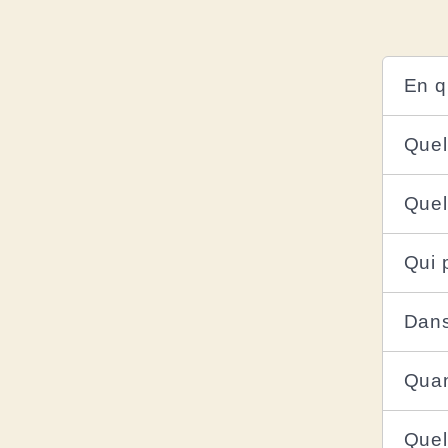
En q
Quel
Quel
Qui 
Dans
Quan
Quel