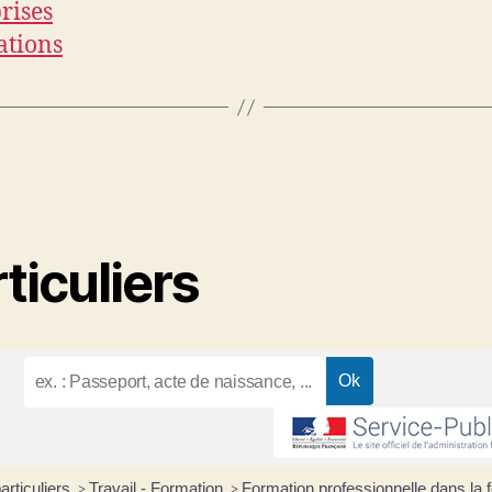
rises
ations
ticuliers
articuliers
Travail - Formation
Formation professionnelle dans la f
>
>