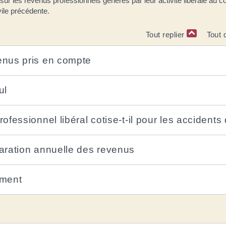
sur les revenus professionnels générés par leur activité libérale au c
vile précédente.
Tout replier
Tout 
nus pris en compte
ul
rofessionnel libéral cotise-t-il pour les accidents
aration annuelle des revenus
ment