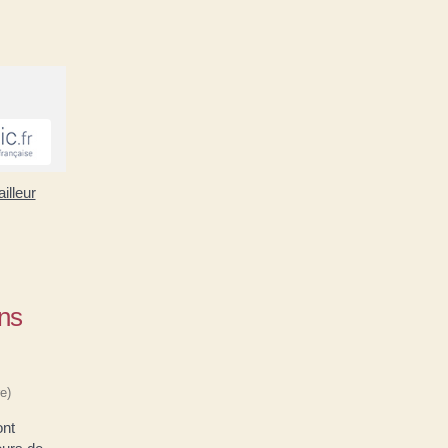
illeur
ons
e)
ont