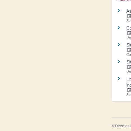
As
Sé
Co
Ur
Si
Ca
Si
Ur
Le
in
Bp
©
Direction 