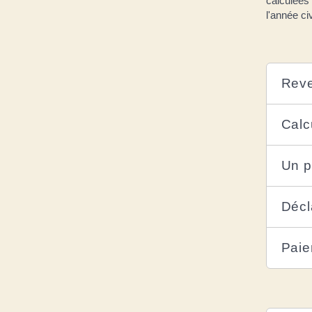
calculées 
l'année ci
Reve
Calc
Un p
Décl
Paie