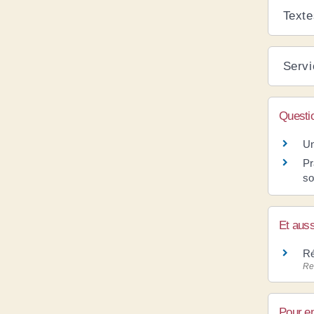
Texte
Servi
Questi
Un
Pr
so
Et auss
Ré
Re
Pour en