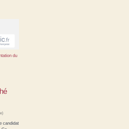
tation du
ché
e)
Le candidat