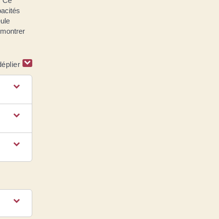
. Ce
pacités
ule
t montrer
déplier