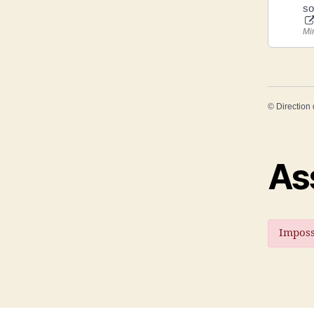
so
Mi
©
Direction 
As
Imposs