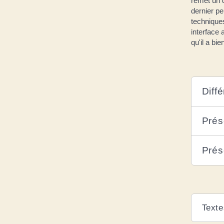
remet un 
dernier pe
technique
interface 
qu'il a bi
Diff
Prés
Prése
Texte