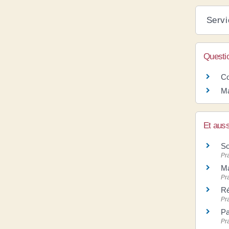
Servi
Questi
Co
Ma
Et auss
So
Pr
Ma
Pr
Ré
Pr
Pa
Pr