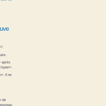
ouve
e)
uire.
> après
</span>.
>. Il ne
n de
 nouveau