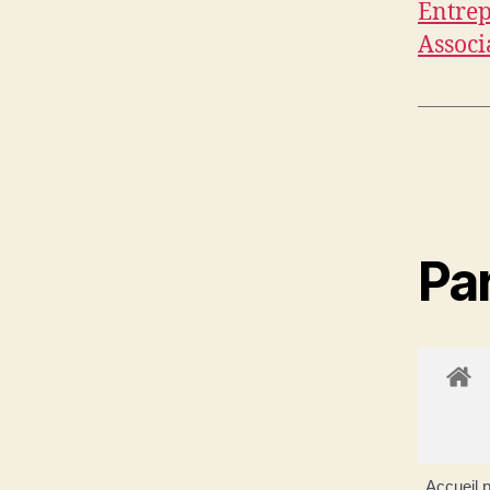
Entrep
Associ
Par
Accueil p