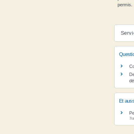
permis.
Servi
Questi
Co
De
dé
Et auss
Pe
Tra