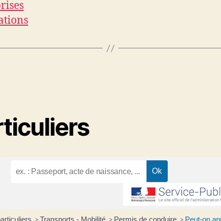
rises
ations
ticuliers
articuliers
Transports - Mobilité
Permis de conduire
Peut-on an
>
>
>