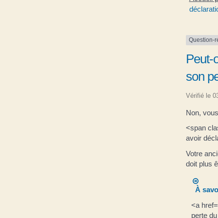
déclarati
Question-
Peut-o
son pe
Vérifié le 
Non, vous
<span cla
avoir déc
Votre anc
doit plus ê
À savo
<a href=
perte d