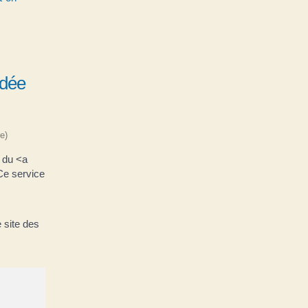
édée
e)
 du <a
Ce service
 site des