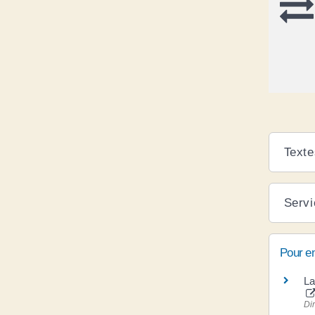
Texte
Servi
Pour en
La
Di