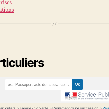
rises
ations
ticuliers
articuliers
Famille - Scolarité
Règlement d'une succession
Peu
>
>
>