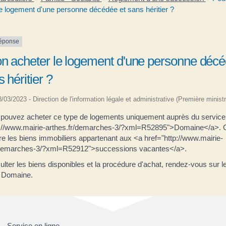
le logement d'une personne décédée et sans héritier ?
réponse
on acheter le logement d'une personne déc
 héritier ?
28/03/2023 - Direction de l'information légale et administrative (Première ministr
 pouvez acheter ce type de logements uniquement auprès du service
p://www.mairie-arthes.fr/demarches-3/?xml=R52895">Domaine</a>. 
e les biens immobiliers appartenant aux <a href="http://www.mairie-
/demarches-3/?xml=R52912">successions vacantes</a>.
lter les biens disponibles et la procédure d'achat, rendez-vous sur le
 Domaine.
Service en ligne