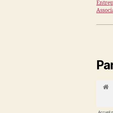
Entrep
Associ
Par
Accueil p