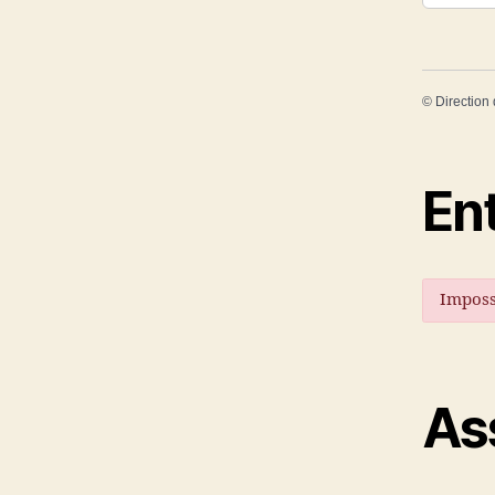
©
Direction 
En
Imposs
As