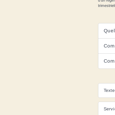
d'un régim
trimestriel
Quel
Comm
Comm
Texte
Servi