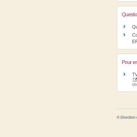
Questi
Qu
Co
EF
Pour en
TV
Mi
©
Direction 