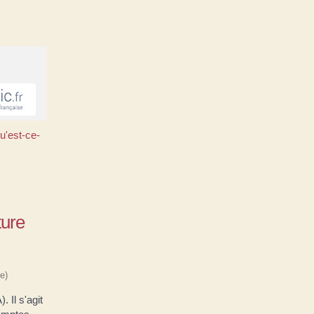
u'est-ce-
ture
e)
 Il s'agit