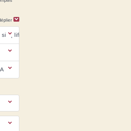
comptes
déplier
 simplifié de TVA ?
VA ?