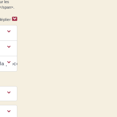
ur les
</span>.
déplier
 la procédure ?