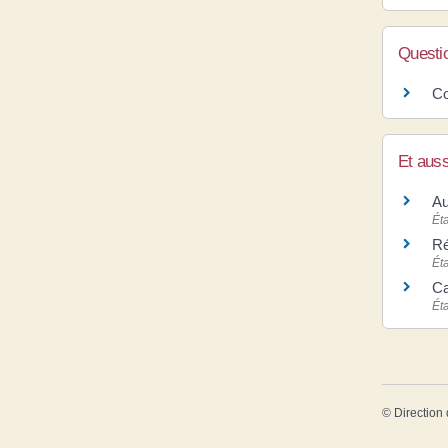
Questi
Co
Et auss
Au
Ét
Ré
Ét
Ca
Ét
©
Direction 