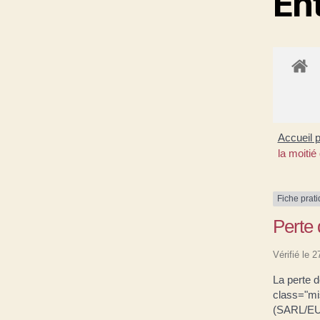
En
Accueil 
la moitié
Fiche prat
Perte 
Vérifié le 
La perte d
class="mi
(SARL/EUR