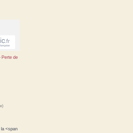
Perte de
>
e)
 la <span