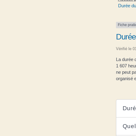
Durée du 
Fiche prat
Durée 
Vérifié le 
La durée d
1 607 heur
ne peut pa
organisé e
Duré
Quel