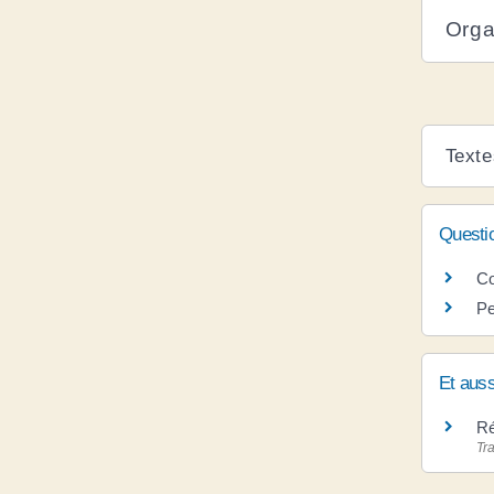
Orga
Texte
Questi
Co
Pe
Et auss
Ré
Tra