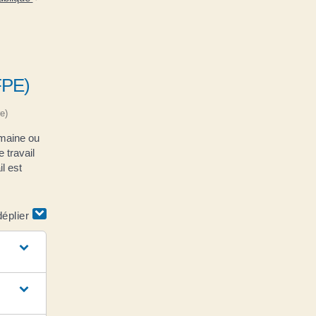
(FPE)
e)
emaine ou
 travail
l est
déplier