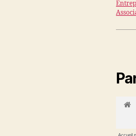
Entrep
Associ
Par
Accueil p