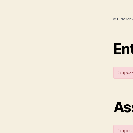
©
Direction 
En
Impossi
As
Impossi