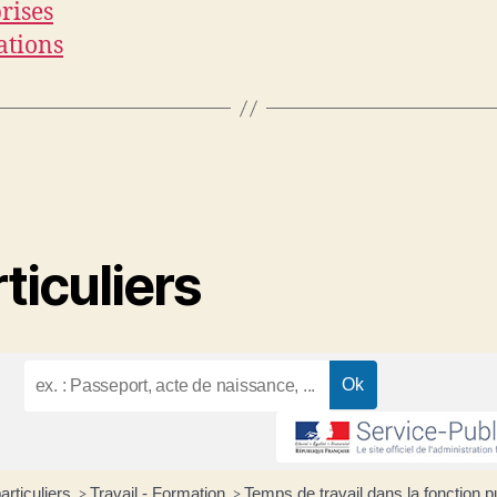
rises
ations
ticuliers
articuliers
Travail - Formation
Temps de travail dans la fonction 
>
>