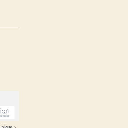
publique
>