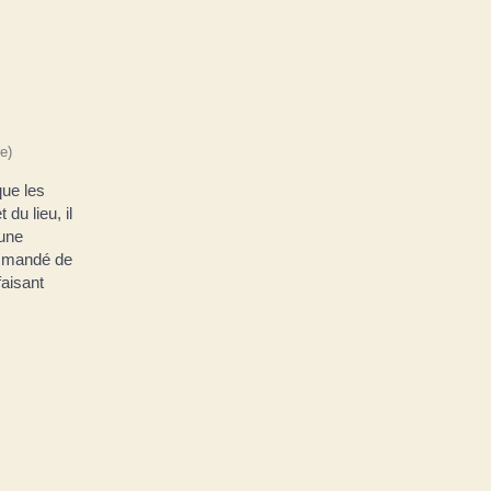
e)
que les
du lieu, il
 une
ommandé de
faisant