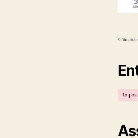
Mi
©
Direction 
En
Imposs
As