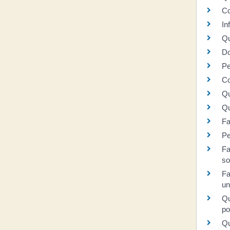
Co
In
Qu
Do
Pe
Co
Qu
Qu
Fa
Pe
Fa
so
Fa
un
Qu
po
Qu