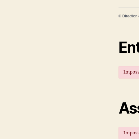
©
Direction 
En
Imposs
As
Imposs