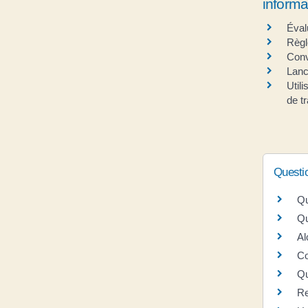
informa
Éval
Règl
Conv
Lanc
Util
de tr
Questi
Qu
Qu
Al
Co
Qu
Re