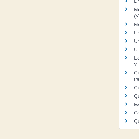
Dr
Mé
(V
Mé
Un
Un
Un
L'
?
Qu
tr
Qu
Qu
Ex
Co
Qu