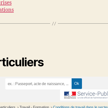
rises
ations
ticuliers
articuliers
Travail - Formation
Conditions de travail dans le secteu
>
>