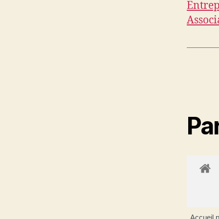
Entrep
Associ
Par
Accueil p