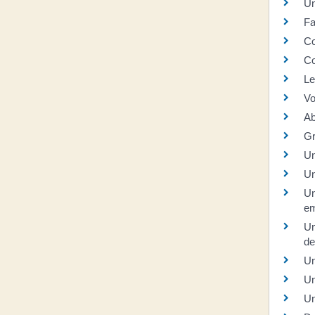
Un
Fa
Co
Co
Le
Vo
Ab
Gr
Un
Un
Un
em
Un
de
Un
Un
Un