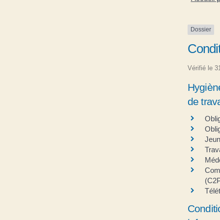
Dossier
Condit
Vérifié le 
Hygiène
de trava
Obli
Obli
Jeun
Trav
Méde
Comp
(C2
Télét
Conditio