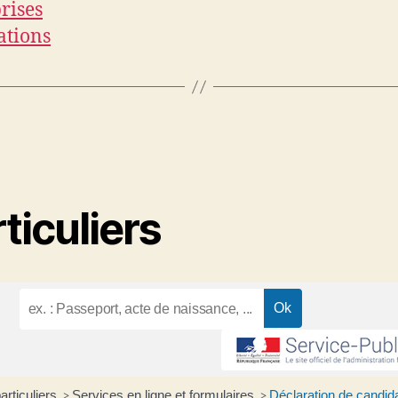
rises
ations
ticuliers
articuliers
Services en ligne et formulaires
Déclaration de candid
>
>