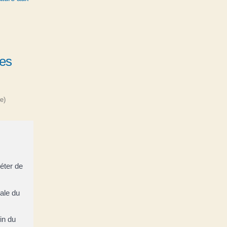
ves
e)
léter de
nale du
in du