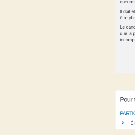
docume
Il doit
être ph
Le cand
que la 
incompl
Pour t
PARTI
Él