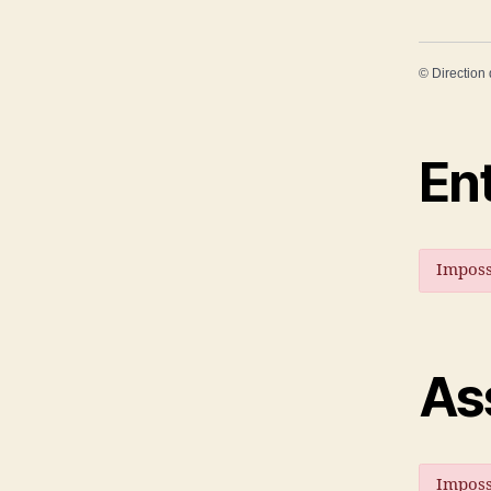
©
Direction 
En
Imposs
As
Imposs