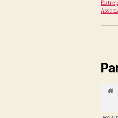
Entrep
Associ
Par
Accueil p