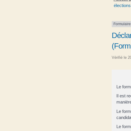
élections
Formulaire
Déclar
(Form
Vérifié le 
Le form
Il est 
manière
Le form
candida
Le form