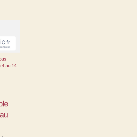
ous
 4 au 14
ble
 au