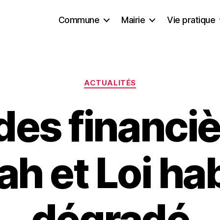
Commune
Mairie
Vie pratique
ACTUALITÉS
des financi
ah et Loi ha
dégradé