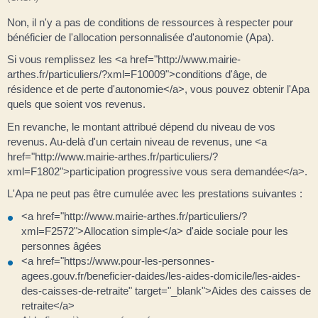
Non, il n'y a pas de conditions de ressources à respecter pour
bénéficier de l'allocation personnalisée d'autonomie (Apa).
Si vous remplissez les <a href="http://www.mairie-
arthes.fr/particuliers/?xml=F10009">conditions d'âge, de
résidence et de perte d'autonomie</a>, vous pouvez obtenir l'Apa
quels que soient vos revenus.
En revanche, le montant attribué dépend du niveau de vos
revenus. Au-delà d'un certain niveau de revenus, une <a
href="http://www.mairie-arthes.fr/particuliers/?
xml=F1802">participation progressive vous sera demandée</a>.
L'Apa ne peut pas être cumulée avec les prestations suivantes :
<a href="http://www.mairie-arthes.fr/particuliers/?
xml=F2572">Allocation simple</a> d'aide sociale pour les
personnes âgées
<a href="https://www.pour-les-personnes-
agees.gouv.fr/beneficier-daides/les-aides-domicile/les-aides-
des-caisses-de-retraite" target="_blank">Aides des caisses de
retraite</a>