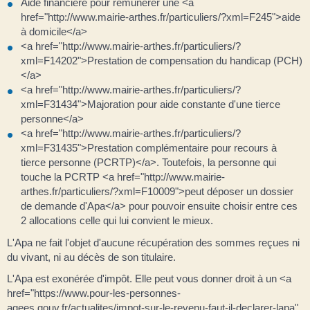
Aide financière pour rémunérer une <a
href="http://www.mairie-arthes.fr/particuliers/?xml=F245">aide
à domicile</a>
<a href="http://www.mairie-arthes.fr/particuliers/?
xml=F14202">Prestation de compensation du handicap (PCH)
</a>
<a href="http://www.mairie-arthes.fr/particuliers/?
xml=F31434">Majoration pour aide constante d'une tierce
personne</a>
<a href="http://www.mairie-arthes.fr/particuliers/?
xml=F31435">Prestation complémentaire pour recours à
tierce personne (PCRTP)</a>. Toutefois, la personne qui
touche la PCRTP <a href="http://www.mairie-
arthes.fr/particuliers/?xml=F10009">peut déposer un dossier
de demande d'Apa</a> pour pouvoir ensuite choisir entre ces
2 allocations celle qui lui convient le mieux.
L'Apa ne fait l'objet d'aucune récupération des sommes reçues ni
du vivant, ni au décès de son titulaire.
L'Apa est exonérée d'impôt. Elle peut vous donner droit à un <a
href="https://www.pour-les-personnes-
agees.gouv.fr/actualites/impot-sur-le-revenu-faut-il-declarer-lapa"