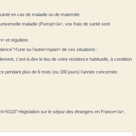
anté en cas de maladie ou de maternité.
 universelle maladie (Puma)</a>, vos frais de santé sont
> et régulière.
ce">l'une ou l'autre</span> de ces situations :
t, c'est-à-dire le lieu de votre résidence habituelle, à condition
ce pendant plus de 6 mois (ou 180 jours) l'année concernée.
?xml=N110">législation sur le séjour des étrangers en France</a>.