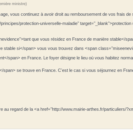
remière ministre)
e, vous continuez à avoir droit au remboursement de vos frais de s
/principes/protection-universelle-maladie" target="_blank">protection
enevidence">tant que vous résidez en France de manière stable</span
stable si</span> vous vous trouvez dans <span class="miseeneviden
pan> en France. Le foyer désigne le lieu où vous habitez normalemen
</span> se trouve en France. C'est le cas si vous séjournez en Fran
ère au regard de la <a href="http://www.mairie-arthes.fr/particuliers/