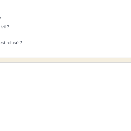
?
vil ?
est refusé ?