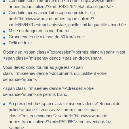
Conduite sous l'emprise d'un <a href="http://www.mairie-
arthes.fr/particuliers/?xml=R43175">état alcoolique</a>
Conduite après avoir fait usage de produits <a
href="http://www.mairie-arthes.fr/particuliers/?
xml=R59470">stupéfiants</a>, quelle soit la quantité absorbée
Mise en danger de la vie d'autrui
Grand excès de vitesse de 50 km/h ou +
Délit de fuite
Obtenir un <span class="expression">permis blanc</span> n'est
<span class="miseenevidence">pas un droit</span>.
Vous devez donc fournir au juge les <span
class="miseenevidence">documents qui justifient votre
demande</span>.
<span class="miseenevidence">Adressez votre
demande</span> de permis blanc :
Au président du <span class="miseenevidence">tribunal de
police</span> si vous avez commis une <span
class="miseenevidence"><a href="http://www.mairie-
arthes.fr/particuliers/?xml=R52095">contravention</a>
</span>