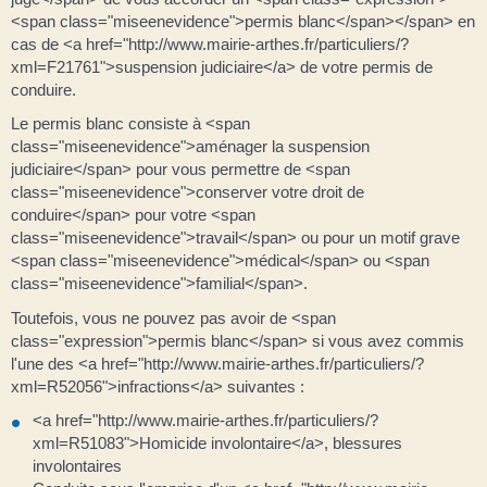
<span class="miseenevidence">permis blanc</span></span> en
cas de <a href="http://www.mairie-arthes.fr/particuliers/?
xml=F21761">suspension judiciaire</a> de votre permis de
conduire.
Le permis blanc consiste à <span
class="miseenevidence">aménager la suspension
judiciaire</span> pour vous permettre de <span
class="miseenevidence">conserver votre droit de
conduire</span> pour votre <span
class="miseenevidence">travail</span> ou pour un motif grave
<span class="miseenevidence">médical</span> ou <span
class="miseenevidence">familial</span>.
Toutefois, vous ne pouvez pas avoir de <span
class="expression">permis blanc</span> si vous avez commis
l'une des <a href="http://www.mairie-arthes.fr/particuliers/?
xml=R52056">infractions</a> suivantes :
<a href="http://www.mairie-arthes.fr/particuliers/?
xml=R51083">Homicide involontaire</a>, blessures
involontaires