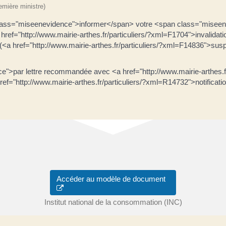
remière ministre)
ass="miseenevidence">informer</span> votre <span class="misee
ef="http://www.mairie-arthes.fr/particuliers/?xml=F1704">invalidation
e (<a href="http://www.mairie-arthes.fr/particuliers/?xml=F14836">sus
">par lettre recommandée avec <a href="http://www.mairie-arthes.
f="http://www.mairie-arthes.fr/particuliers/?xml=R14732">notificatio
Accéder au modèle de document
Institut national de la consommation (INC)