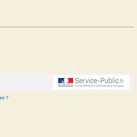
ire ?