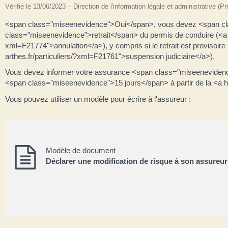
Vérifié le 13/06/2023 – Direction de l'information légale et administrative (P
<span class="miseenevidence">Oui</span>, vous devez <span cl
class="miseenevidence">retrait</span> du permis de conduire (<a hr
xml=F21774">annulation</a>), y compris si le retrait est provisoir
arthes.fr/particuliers/?xml=F21761">suspension judiciaire</a>).
Vous devez informer votre assurance <span class="miseenevidence
<span class="miseenevidence">15 jours</span> à partir de la <a hre
Vous pouvez utiliser un modèle pour écrire à l'assureur :
Modèle de document
Déclarer une modification de risque à son assureur