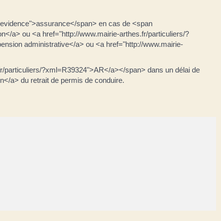
nevidence">assurance</span> en cas de <span
</a> ou <a href="http://www.mairie-arthes.fr/particuliers/?
pension administrative</a> ou <a href="http://www.mairie-
fr/particuliers/?xml=R39324">AR</a></span> dans un délai de
n</a> du retrait de permis de conduire.