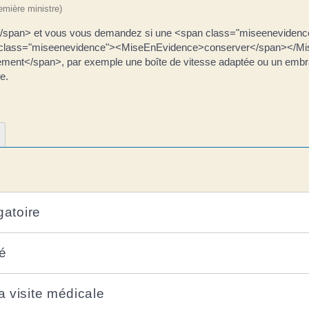
remière ministre)
pan> et vous vous demandez si une <span class="miseenevidence">
n class="miseenevidence"><MiseEnEvidence>conserver</span></Mi
ent</span>, par exemple une boîte de vitesse adaptée ou un embray
e.
gatoire
é
a visite médicale