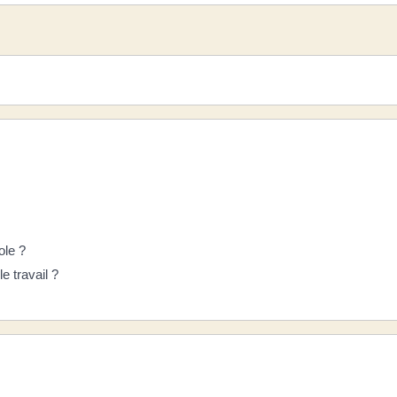
ole ?
e travail ?