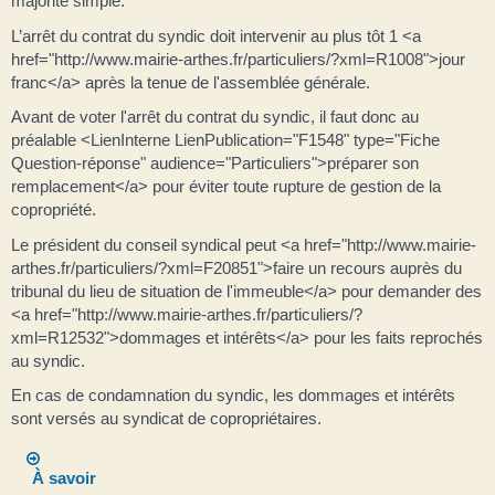
majorité simple.
L’arrêt du contrat du syndic doit intervenir au plus tôt 1 <a
href="http://www.mairie-arthes.fr/particuliers/?xml=R1008">jour
franc</a> après la tenue de l'assemblée générale.
Avant de voter l'arrêt du contrat du syndic, il faut donc au
préalable <LienInterne LienPublication="F1548" type="Fiche
Question-réponse" audience="Particuliers">préparer son
remplacement</a> pour éviter toute rupture de gestion de la
copropriété.
Le président du conseil syndical peut <a href="http://www.mairie-
arthes.fr/particuliers/?xml=F20851">faire un recours auprès du
tribunal du lieu de situation de l'immeuble</a> pour demander des
<a href="http://www.mairie-arthes.fr/particuliers/?
xml=R12532">dommages et intérêts</a> pour les faits reprochés
au syndic.
En cas de condamnation du syndic, les dommages et intérêts
sont versés au syndicat de copropriétaires.
À savoir