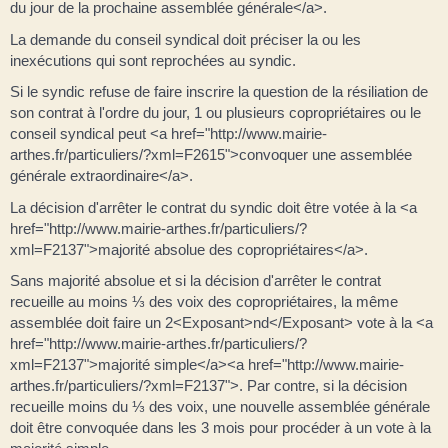
du jour de la prochaine assemblée générale</a>.
La demande du conseil syndical doit préciser la ou les
inexécutions qui sont reprochées au syndic.
Si le syndic refuse de faire inscrire la question de la résiliation de
son contrat à l'ordre du jour, 1 ou plusieurs copropriétaires ou le
conseil syndical peut <a href="http://www.mairie-
arthes.fr/particuliers/?xml=F2615">convoquer une assemblée
générale extraordinaire</a>.
La décision d'arrêter le contrat du syndic doit être votée à la <a
href="http://www.mairie-arthes.fr/particuliers/?
xml=F2137">majorité absolue des copropriétaires</a>.
Sans majorité absolue et si la décision d'arrêter le contrat
recueille au moins ⅓ des voix des copropriétaires, la même
assemblée doit faire un 2<Exposant>nd</Exposant> vote à la <a
href="http://www.mairie-arthes.fr/particuliers/?
xml=F2137">majorité simple</a><a href="http://www.mairie-
arthes.fr/particuliers/?xml=F2137">. Par contre, si la décision
recueille moins du ⅓ des voix, une nouvelle assemblée générale
doit être convoquée dans les 3 mois pour procéder à un vote à la