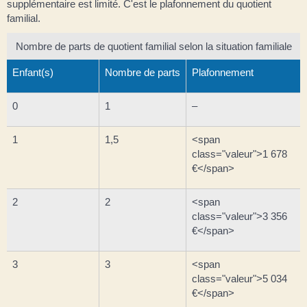
supplémentaire est limité. C'est le plafonnement du quotient
familial.
Nombre de parts de quotient familial selon la situation familiale
Enfant(s)
Nombre de parts
Plafonnement
0
1
–
1
1,5
<span
class="valeur">1 678
€</span>
2
2
<span
class="valeur">3 356
€</span>
3
3
<span
class="valeur">5 034
€</span>